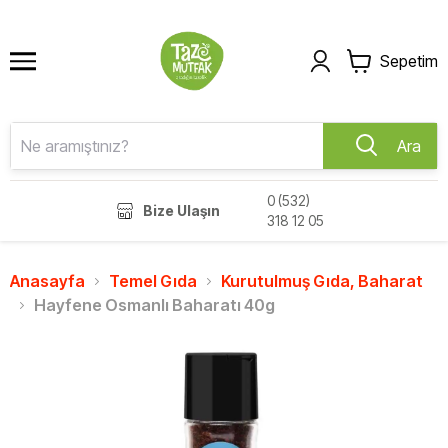
Sepetim
Ara
0 (532)
Bize Ulaşın
318 12 05
Anasayfa
Temel Gıda
Kurutulmuş Gıda, Baharat
Hayfene Osmanlı Baharatı 40g