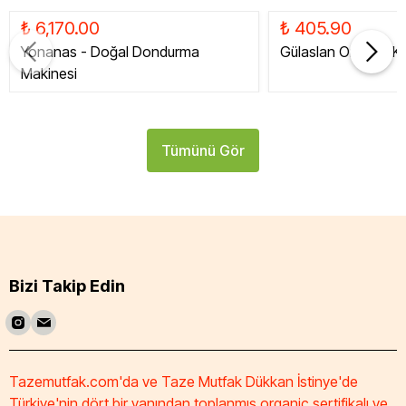
₺ 6,170.00
₺ 405.90
Yonanas - Doğal Dondurma
Gülaslan Organik Ku
Makinesi
Tümünü Gör
Bizi Takip Edin
Tazemutfak.com'da ve Taze Mutfak Dükkan İstinye'de
Türkiye'nin dört bir yanından toplanmış organic sertifikalı ve