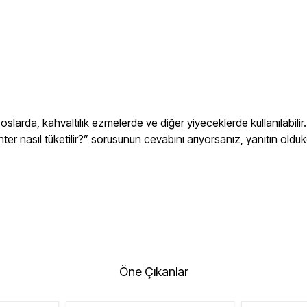
 soslarda, kahvaltılık ezmelerde ve diğer yiyeceklerde kullanıla
zahter nasıl tüketilir?” sorusunun cevabını arıyorsanız, yanıtın oldu
Öne Çıkanlar