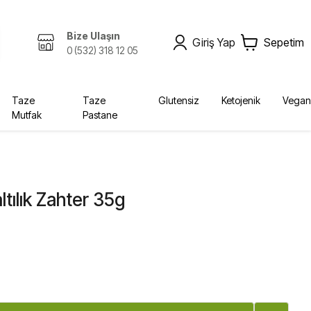
Bize Ulaşın
Giriş Yap
Sepetim
0 (532) 318 12 05
Taze
Taze
Glutensiz
Ketojenik
Vegan
Mutfak
Pastane
Zeytinyağı, Yağlar
Kombucha
Sabunlar
Bebek, Çocuk
Ekolojik
Kurutulmuş Gıda, Baharat
Fermente İçecekler
Diğer Ürünler
Yağlar
Krem
Bebek Bezleri
tılık Zahter 35g
Diğer
Şampuan
Deterjan
Vücut Bakım
Sabun