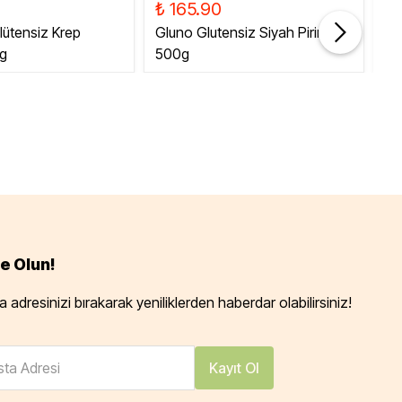
₺ 165.90
₺ 
lütensiz Krep
Gluno Glutensiz Siyah Pirinç
Gl
0g
500g
Es
e Olun!
 adresinizi bırakarak yeniliklerden haberdar olabilirsiniz!
ta Adresi
Kayıt Ol