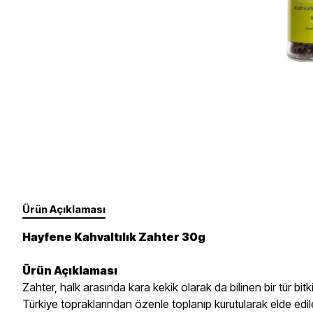
Takviye Gıdalar
Un, Toz, Karışımlar
Fırçalar Ve Diğer
Yüz
Gözler
Süt Ürünleri
Sebze, Meyve
Dudaklar
Tırnak Bakımı - Ojeler
Yedek Ürünler
Erkek Bakım
Ürün Açıklaması
Hayfene Kahvaltılık Zahter 30g
Ürün Açıklaması
Zahter, halk arasında kara kekik olarak da bilinen bir tür bit
Türkiye topraklarından özenle toplanıp kurutularak elde edile