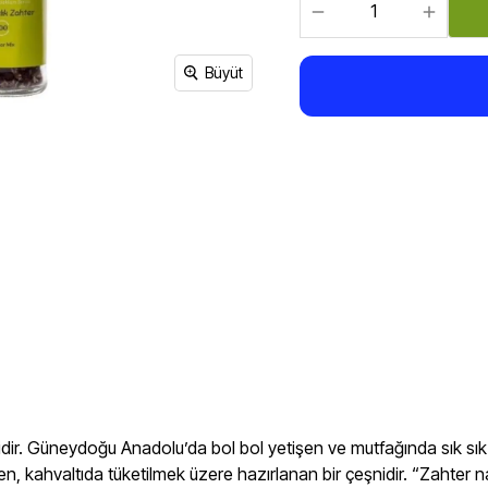
Sirke, Salça, Sos,
Bakliyat, Makarna, Çorba
Et Ürünleri
Büyüt
kidir. Güneydoğu Anadolu’da bol bol yetişen ve mutfağında sık sık k
n, kahvaltıda tüketilmek üzere hazırlanan bir çeşnidir. “Zahter nas