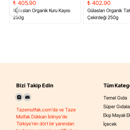
₺ 405.90
₺ 402.90
Gülaslan Organik Kuru Kayısı
Gülaslan Organik Tatl
250g
Çekirdeği 250g
Bizi Takip Edin
Tüm Katego
Temel Gıda
Süper Gıdala
Tazemutfak.com'da ve Taze
Ekşi Mayalı 
Mutfak Dükkan İstinye'de
Türkiye'nin dört bir yanından
İçecek