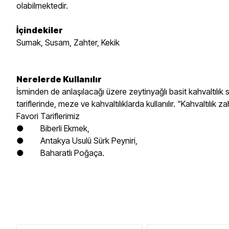
olabilmektedir.
İçindekiler
Sumak, Susam, Zahter, Kekik
Nerelerde Kullanılır
İsminden de anlaşılacağı üzere zeytinyağlı basit kahvaltılık
tariflerinde, meze ve kahvaltılıklarda kullanılır. “Kahvaltılık 
Favori Tariflerimiz
● Biberli Ekmek,
● Antakya Usulü Sürk Peyniri,
● Baharatlı Poğaça.