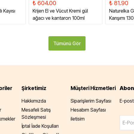
₺ 604.00
₺ 81.90
ı Kayısı
Krijen El ve Vücut Kremi gül
Naturelka G
ağacı ve kantaron 100ml
Karışımı 13
Tümünü Gör
Abon
riler
Şirketimiz
Müşteri Hizmetleri
Hakkımızda
Siparişlerim Sayfası
E-posta
r
Mesafeli Satış
Hesabım Sayfası
Sözleşmesi
Ekmekler
iletisim
E-Pos
İptal İade Koşulları