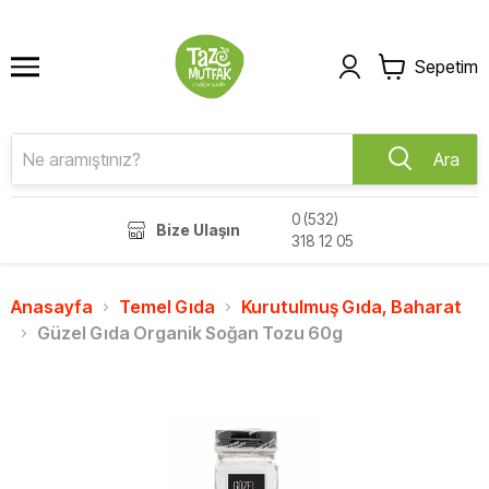
Sepetim
Ara
0 (532)
Bize Ulaşın
318 12 05
Anasayfa
Temel Gıda
Kurutulmuş Gıda, Baharat
Güzel Gıda Organik Soğan Tozu 60g