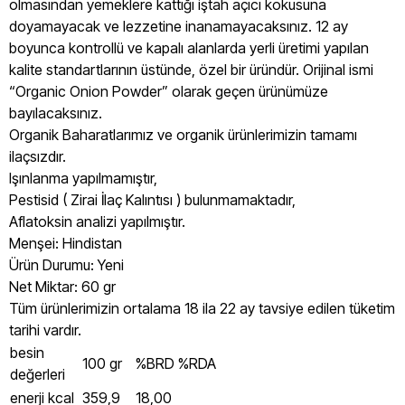
olmasından yemeklere kattığı iştah açıcı kokusuna
doyamayacak ve lezzetine inanamayacaksınız. 12 ay
boyunca kontrollü ve kapalı alanlarda yerli üretimi yapılan
kalite standartlarının üstünde, özel bir üründür. Orijinal ismi
“Organic Onion Powder” olarak geçen ürünümüze
bayılacaksınız.
Organik Baharatlarımız ve organik ürünlerimizin tamamı
ilaçsızdır.
Işınlanma yapılmamıştır,
Pestisid ( Zirai İlaç Kalıntısı ) bulunmamaktadır,
Aflatoksin analizi yapılmıştır.
Menşei: Hindistan
Ürün Durumu: Yeni
Net Miktar: 60 gr
Tüm ürünlerimizin ortalama 18 ila 22 ay tavsiye edilen tüketim
tarihi vardır.
besin
100 gr
%BRD %RDA
değerleri
enerji kcal
359,9
18,00