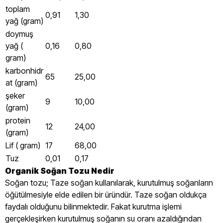
toplam
0,91
1,30
yağ (gram)
doymuş
yağ (
0,16
0,80
gram)
karbonhidr
65
25,00
at (gram)
şeker
9
10,00
(gram)
protein
12
24,00
(gram)
Lif ( gram)
17
68,00
Tuz
0,01
0,17
Organik Soğan Tozu Nedir
Soğan tozu; Taze soğan kullanılarak, kurutulmuş soğanların
öğütülmesiyle elde edilen bir üründür. Taze soğan oldukça
faydalı olduğunu bilinmektedir. Fakat kurutma işlemi
gerçekleşirken kurutulmuş soğanın su oranı azaldığından