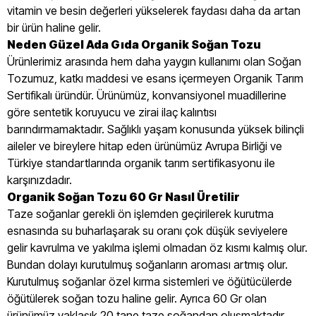
vitamin ve besin değerleri yükselerek faydası daha da artan
bir ürün haline gelir.
Neden Güzel Ada Gıda Organik Soğan Tozu
Ürünlerimiz arasında hem daha yaygın kullanımı olan Soğan
Tozumuz, katkı maddesi ve esans içermeyen Organik Tarım
Sertifikalı üründür. Ürünümüz, konvansiyonel muadillerine
göre sentetik koruyucu ve zirai ilaç kalıntısı
barındırmamaktadır. Sağlıklı yaşam konusunda yüksek bilinçli
aileler ve bireylere hitap eden ürünümüz Avrupa Birliği ve
Türkiye standartlarında organik tarım sertifikasyonu ile
karşınızdadır.
Organik Soğan Tozu 60 Gr Nasıl Üretilir
Taze soğanlar gerekli ön işlemden geçirilerek kurutma
esnasında su buharlaşarak su oranı çok düşük seviyelere
gelir kavrulma ve yakılma işlemi olmadan öz kısmı kalmış olur.
Bundan dolayı kurutulmuş soğanların aroması artmış olur.
Kurutulmuş soğanlar özel kırma sistemleri ve öğütücülerde
öğütülerek soğan tozu haline gelir. Ayrıca 60 Gr olan
ürünümüz yaklaşık 20 tane taze soğandan oluşmaktadır.