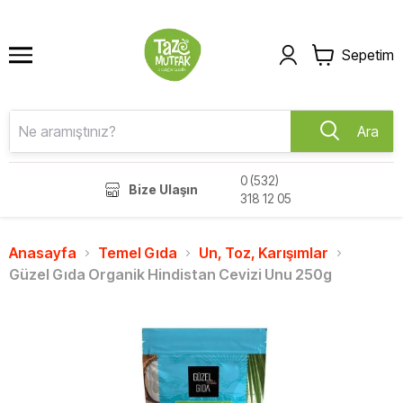
Sepetim
Ara
0 (532)
Bize Ulaşın
318 12 05
Anasayfa
Temel Gıda
Un, Toz, Karışımlar
Güzel Gıda Organik Hindistan Cevizi Unu 250g