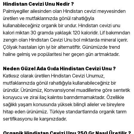
Hindistan Cevizi Unu Nedir ?
Palmiyegiller ailesinden olan Hindistan cevizi meyvesinden
üretilen ve mutfaklarınızda gönül rahatlığıyla
kullanabileceğiniz organik bir undur. Hindistan cevizi unu
kalori miktarı 30 gramda yaklaşık 120 kaloridir. Lif bakımından
zengin olan Hindistan Cevizi Unu bol miktarda mineral içerir.
Çölyak hastaları için iyi bir alternatiftir. Günümüzde trend
haline gelmiş ve popülaritesi her geçen gün artmaktadır.
Neden Güzel Ada Gıda Hindistan Cevizi Unu ?
Katkısız olarak üretilen Hindistan Cevizi Unumuz,
mutfaklarınızda gönül rahatlığıyla kullanabileceğiniz bir
üründür. Ürünümüz, Konvansiyonel muadillerine göre sentetik
koruyucu ve zirai ilaç kalıntısı barındırmamaktadır. Özellikle
sağlıklı yaşam konusunda yüksek bilinçli aileler ve bireylere
hitap eden ürünümüz. Türkiye standartlarında organik tarım
sertifikasyonu ile karşınızdadır.
Organik Hindistan Cevizi Unu 250 Gr Nasıl Üretilir ?