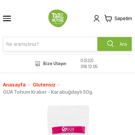
Sepetim
Ara
0 (532)
Bize Ulaşın
318 12 05
Anasayfa
Glutensiz
GUA Tohum Kraker - Karabuğdaylı 50g