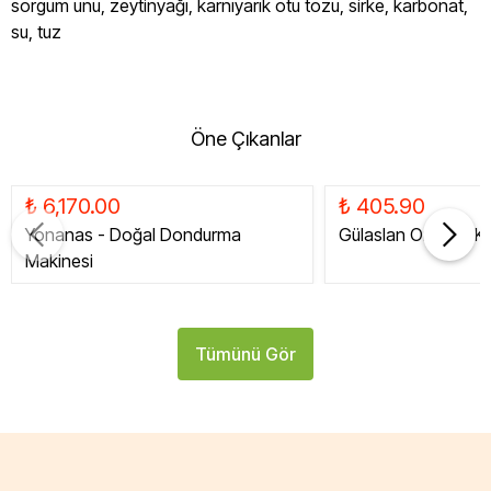
sorgum unu, zeytinyağı, karnıyarık otu tozu, sirke, karbonat,
su, tuz
Öne Çıkanlar
₺ 6,170.00
₺ 405.90
Yonanas - Doğal Dondurma
Gülaslan Organik Ku
Makinesi
Tümünü Gör