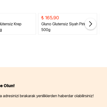
₺ 165.90
₺ 
lütensiz Krep
Gluno Glutensiz Siyah Pirinç
Gl
0g
500g
Es
e Olun!
 adresinizi bırakarak yeniliklerden haberdar olabilirsiniz!