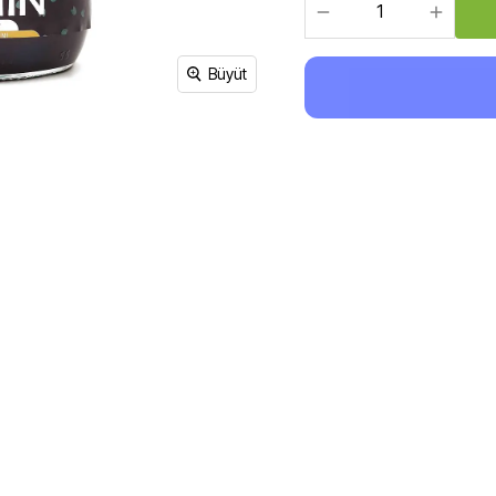
Sirke, Salça, Sos,
Bakliyat, Makarna, Çorba
Et Ürünleri
Büyüt