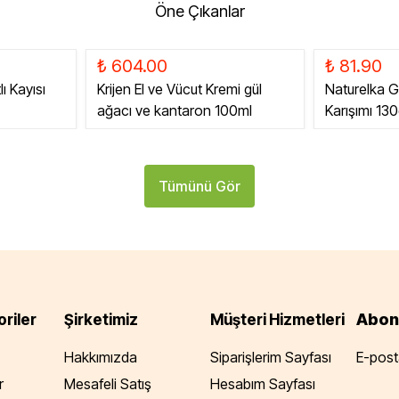
Öne Çıkanlar
₺ 604.00
₺ 81.90
ı Kayısı
Krijen El ve Vücut Kremi gül
Naturelka G
ağacı ve kantaron 100ml
Karışımı 13
Tümünü Gör
Abon
riler
Şirketimiz
Müşteri Hizmetleri
Hakkımızda
Siparişlerim Sayfası
E-posta
r
Mesafeli Satış
Hesabım Sayfası