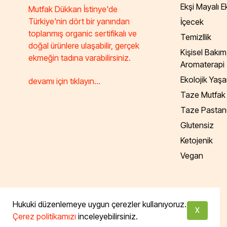
Ekşi Mayalı 
Mutfak Dükkan İstinye'de
Türkiye'nin dört bir yanından
İçecek
toplanmış organic sertifikalı ve
Temizllik
doğal ürünlere ulaşabilir, gerçek
Kişisel Bakım
ekmeğin tadına varabilirsiniz.
Aromaterapi
Ekolojik Yaş
devamı için tıklayın...
Taze Mutfak
Taze Pastan
Glutensiz
Ketojenik
Vegan
Tüm hakları saklıdır. Powered by Taze Mutfak
Hukuki düzenlemeye uygun çerezler kullanıyoruz.
X
Çerez politikamızı
inceleyebilirsiniz.