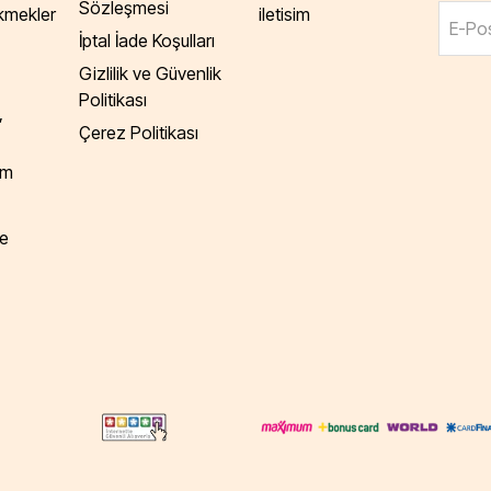
Sözleşmesi
Ekmekler
iletisim
E-Pos
İptal İade Koşulları
Gizlilik ve Güvenlik
Politikası
,
Çerez Politikası
am
e