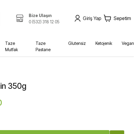
Bize Ulaşın
Giriş Yap
Sepetim
0 (532) 318 12 05
Taze
Taze
Glutensiz
Ketojenik
Vegan
Mutfak
Pastane
Zeytinyağı, Yağlar
Kombucha
Sabunlar
Bebek, Çocuk
Ekolojik
Kurutulmuş Gıda, Baharat
Fermente İçecekler
Diğer Ürünler
Yağlar
Krem
Bebek Bezleri
in 350g
Diğer
Şampuan
0
Deterjan
Vücut Bakım
Sabun