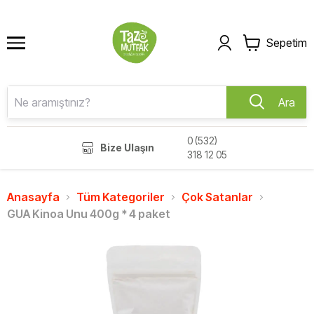
Sepetim
Ara
0 (532)
Bize Ulaşın
318 12 05
Anasayfa
Tüm Kategoriler
Çok Satanlar
GUA Kinoa Unu 400g * 4 paket