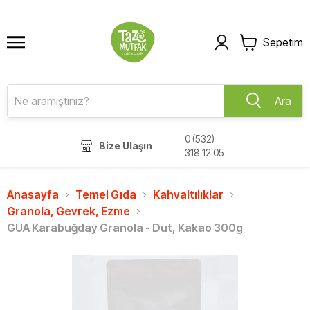
Sepetim
Ara
0 (532)
Bize Ulaşın
318 12 05
Anasayfa
Temel Gıda
Kahvaltılıklar
Granola, Gevrek, Ezme
GUA Karabuğday Granola - Dut, Kakao 300g