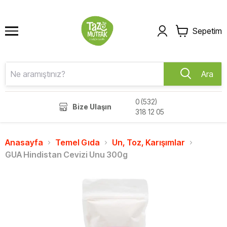
Sepetim
Ara
0 (532)
Bize Ulaşın
318 12 05
Anasayfa
Temel Gıda
Un, Toz, Karışımlar
GUA Hindistan Cevizi Unu 300g