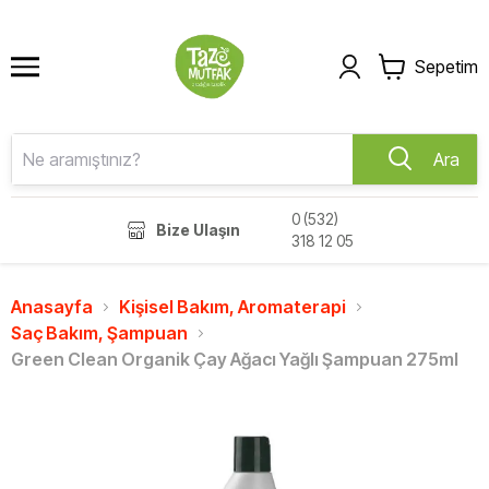
Sepetim
Ara
0 (532)
Bize Ulaşın
318 12 05
Anasayfa
Kişisel Bakım, Aromaterapi
Saç Bakım, Şampuan
Green Clean Organik Çay Ağacı Yağlı Şampuan 275ml