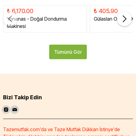
₺ 6,170.00
₺ 405.90
Yonanas - Doğal Dondurma
Gülaslan Organik Ku
Makinesi
Tümünü Gör
Bizi Takip Edin
Tazemutfak.com'da ve Taze Mutfak Dükkan İstinye'de