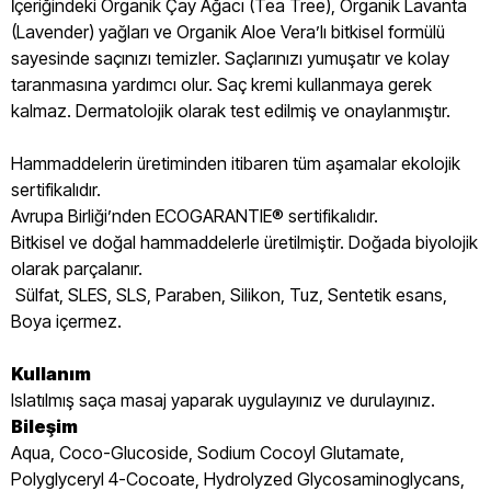
İçeriğindeki Organik Çay Ağacı (Tea Tree), Organik Lavanta
(Lavender) yağları ve Organik Aloe Vera’lı bitkisel formülü
sayesinde saçınızı temizler. Saçlarınızı yumuşatır ve kolay
taranmasına yardımcı olur. Saç kremi kullanmaya gerek
kalmaz. Dermatolojik olarak test edilmiş ve onaylanmıştır.
Hammaddelerin üretiminden itibaren tüm aşamalar ekolojik
sertifikalıdır.
Avrupa Birliği’nden ECOGARANTIE® sertifikalıdır.
Bitkisel ve doğal hammaddelerle üretilmiştir. Doğada biyolojik
olarak parçalanır.
Sülfat, SLES, SLS, Paraben, Silikon, Tuz, Sentetik esans,
Boya içermez.
Kullanım
Islatılmış saça masaj yaparak uygulayınız ve durulayınız.
Bileşim
Aqua, Coco-Glucoside, Sodium Cocoyl Glutamate,
Polyglyceryl 4-Cocoate, Hydrolyzed Glycosaminoglycans,