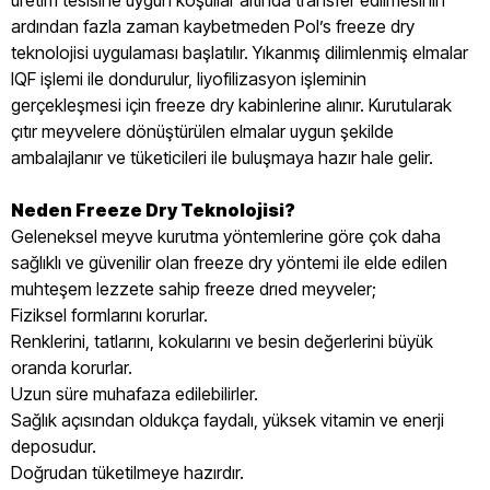
üretim tesisine uygun koşullar altında transfer edilmesinin
ardından fazla zaman kaybetmeden Pol’s freeze dry
teknolojisi uygulaması başlatılır. Yıkanmış dilimlenmiş elmalar
IQF işlemi ile dondurulur, liyofilizasyon işleminin
gerçekleşmesi için freeze dry kabinlerine alınır. Kurutularak
çıtır meyvelere dönüştürülen elmalar uygun şekilde
ambalajlanır ve tüketicileri ile buluşmaya hazır hale gelir.
Neden Freeze Dry Teknolojisi?
Geleneksel meyve kurutma yöntemlerine göre çok daha
sağlıklı ve güvenilir olan freeze dry yöntemi ile elde edilen
muhteşem lezzete sahip freeze drıed meyveler;
Fiziksel formlarını korurlar.
Renklerini, tatlarını, kokularını ve besin değerlerini büyük
oranda korurlar.
Uzun süre muhafaza edilebilirler.
Sağlık açısından oldukça faydalı, yüksek vitamin ve enerji
deposudur.
Doğrudan tüketilmeye hazırdır.