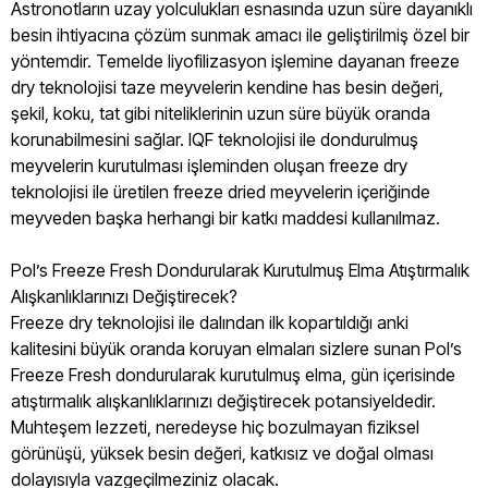
Astronotların uzay yolculukları esnasında uzun süre dayanıklı
besin ihtiyacına çözüm sunmak amacı ile geliştirilmiş özel bir
yöntemdir. Temelde liyofilizasyon işlemine dayanan freeze
dry teknolojisi taze meyvelerin kendine has besin değeri,
şekil, koku, tat gibi niteliklerinin uzun süre büyük oranda
korunabilmesini sağlar. IQF teknolojisi ile dondurulmuş
meyvelerin kurutulması işleminden oluşan freeze dry
teknolojisi ile üretilen freeze dried meyvelerin içeriğinde
meyveden başka herhangi bir katkı maddesi kullanılmaz.
Pol’s Freeze Fresh Dondurularak Kurutulmuş Elma Atıştırmalık
Alışkanlıklarınızı Değiştirecek?
Freeze dry teknolojisi ile dalından ilk kopartıldığı anki
kalitesini büyük oranda koruyan elmaları sizlere sunan Pol’s
Freeze Fresh dondurularak kurutulmuş elma, gün içerisinde
atıştırmalık alışkanlıklarınızı değiştirecek potansiyeldedir.
Muhteşem lezzeti, neredeyse hiç bozulmayan fiziksel
görünüşü, yüksek besin değeri, katkısız ve doğal olması
dolayısıyla vazgeçilmeziniz olacak.