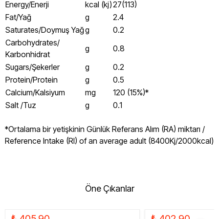
Energy/Enerji
kcal (kj)
27(113)
Fat/Yağ
g
2.4
Saturates/Doymuş Yağ
g
0.2
Carbohydrates/
g
0.8
Karbonhidrat
Sugars/Şekerler
g
0.2
Protein/Protein
g
0.5
Calcium/Kalsiyum
mg
120 (15%)*
Salt /Tuz
g
0.1
*Ortalama bir yetişkinin Günlük Referans Alım (RA) miktarı /
Reference Intake (RI) of an average adult (8400Kj/2000kcal)
Öne Çıkanlar
₺ 405.90
₺ 402.90