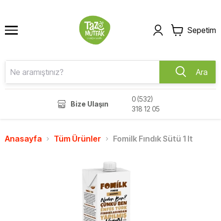
Sepetim
Ara
0 (532)
Bize Ulaşın
318 12 05
Anasayfa
Tüm Ürünler
Fomilk Fındık Sütü 1 lt