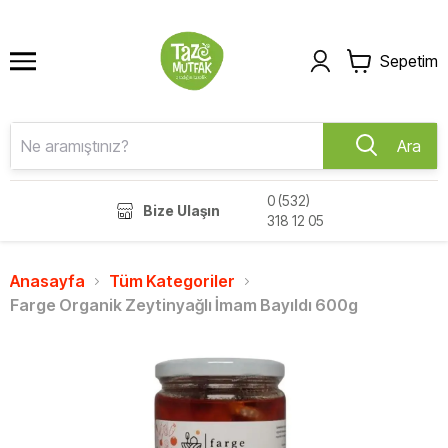
Sepetim
Ara
0 (532)
Bize Ulaşın
318 12 05
Anasayfa
Tüm Kategoriler
Farge Organik Zeytinyağlı İmam Bayıldı 600g