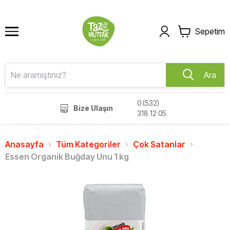
Sepetim
Ara
0 (532)
Bize Ulaşın
318 12 05
Anasayfa
Tüm Kategoriler
Çok Satanlar
Essen Organik Buğday Unu 1 kg