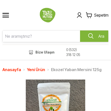
Sepetim
Ara
0 (532)
Bize Ulaşın
318 12 05
Anasayfa
Yeni Ürün
Ekozel Yaban Mersini 125g