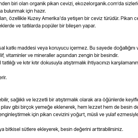
erinden biri olan organik pikan cevizi, ekozelorganik.com’da sizl
a bulunmak için hazır.
an, özellikle Kuzey Amerika'da yetişen bir ceviz türüdür. Pikan ce
klerde ve tatlılarda popüler bir bileşen yapar.
asal katkı maddesi veya koruyucu içermez. Bu sayede doğallığını v
lif, vitaminler ve mineraller açısından zengin bir besindir.
tatlılığı ve kıtır kıtır dokusuyla atıştırmalık ihtiyacınızı karşılama
rir.
ir, sağlıklı ve lezzetli bir atıştırmalık olarak ara öğünlerde keyifle
 ve pilav gibi birçok yemeğe eklenerek, hem lezzet hem de besin değ
enginleştirmek için pikan cevizini yoğurt, müsli ve yulaf ezmesiyle 
itkisel sütlere ekleyerek, besin değerini arttırabilirsiniz.