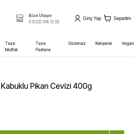
Bize Ulaşın
Giriş Yap
Sepetim
0 (532) 318 12 05
Taze
Taze
Glutensiz
Ketojenik
Vegan
Mutfak
Pastane
Zeytinyağı, Yağlar
Kombucha
Sabunlar
Bebek, Çocuk
Ekolojik
Kurutulmuş Gıda, Baharat
Fermente İçecekler
Diğer Ürünler
Yağlar
Krem
Bebek Bezleri
 Kabuklu Pikan Cevizi 400g
Diğer
Şampuan
Deterjan
Vücut Bakım
Sabun