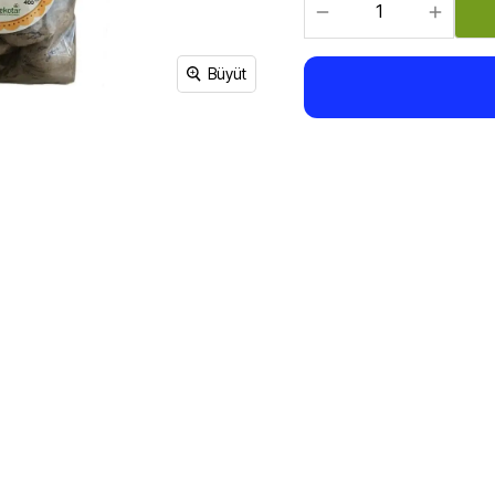
Sirke, Salça, Sos,
Bakliyat, Makarna, Çorba
Et Ürünleri
Büyüt