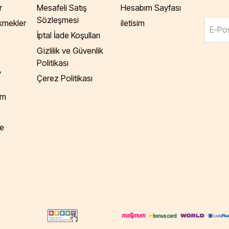
r
Mesafeli Satış
Hesabım Sayfası
Sözleşmesi
Ekmekler
iletisim
E-Pos
İptal İade Koşulları
Gizlilik ve Güvenlik
Politikası
,
Çerez Politikası
am
e