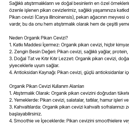
Sağlıklı atıştırmalıkların ve doğal besinlerin en özel örnekl
özenle işlenen pikan cevizlerimiz, sağlıklı yaşamınıza katkıd
Pikan cevizi (Carya illinoinensis), pekan ağacının meyvesi ol
vardır, bu da onu hem atıştırmalık olarak hem de çeşitli yeme
Neden Organik Pikan Cevizi?
1. Katkı Maddesi İçermez: Organik pikan cevizi, hiçbir kimy
2. Zengin Besin Değeri: Pikan cevizi, sağlıklı yağlar, protein, 
3. Doğal Tat ve Kıtır Kıtır Lezzet: Organik pikan cevizi, doğal 
yiyeceklerle uyum sağlar.
4. Antioksidan Kaynağı: Pikan cevizi, güçlü antioksidanlar içe
Organik Pikan Cevizi Kullanım Alanları
1. Atıştırmalık Olarak: Organik pikan cevizini doğrudan tüketebil
2. Yemeklerde: Pikan cevizi, salatalar, tatlılar, hamur işleri
3. Kahvaltılarda: Organik pikan cevizi kahvaltı sofralarınızı z
başlayabilirsiniz.
4. Smoothie ve İçeceklerde: Pikan cevizini smoothielere veya b