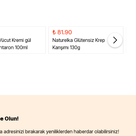
₺ 81.90
₺ 
 Vücut Kremi gül
Naturelka Glütensiz Krep
Gl
antaron 100ml
Karışımı 130g
50
e Olun!
 adresinizi bırakarak yeniliklerden haberdar olabilirsiniz!