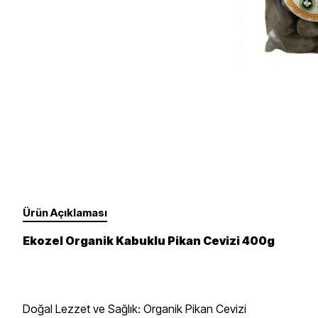
Takviye Gıdalar
Un, Toz, Karışımlar
Fırçalar Ve Diğer
Yüz
Gözler
Süt Ürünleri
Sebze, Meyve
Dudaklar
Tırnak Bakımı - Ojeler
Yedek Ürünler
Erkek Bakım
Ürün Açıklaması
Ekozel Organik Kabuklu Pikan Cevizi 400g
Doğal Lezzet ve Sağlık: Organik Pikan Cevizi