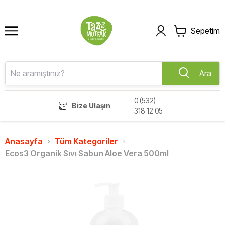
Sepetim
Ara
0 (532)
Bize Ulaşın
318 12 05
Anasayfa
Tüm Kategoriler
Ecos3 Organik Sıvı Sabun Aloe Vera 500ml