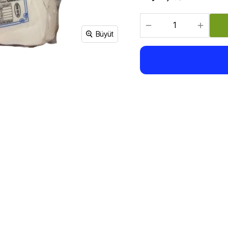
Sirke, Salça, Sos,
Bakliyat, Makarna, Çorba
Et Ürünleri
Büyüt