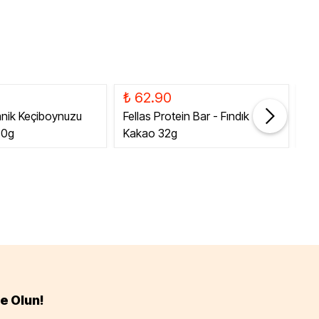
₺ 62.90
₺
anik Keçiboynuzu
Fellas Protein Bar - Fındık
Fe
80g
Kakao 32g
Ka
e Olun!