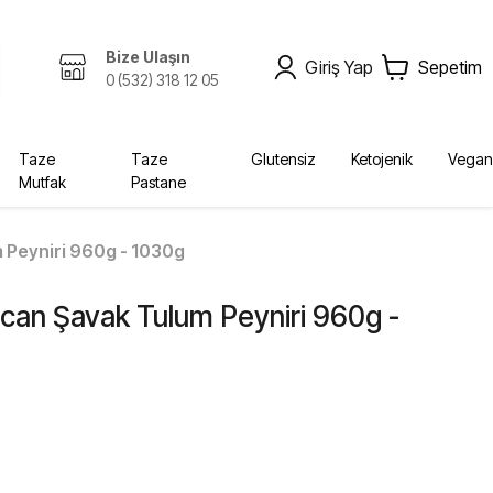
Bize Ulaşın
Giriş Yap
Sepetim
0 (532) 318 12 05
Taze
Taze
Glutensiz
Ketojenik
Vegan
Mutfak
Pastane
Zeytinyağı, Yağlar
Kombucha
Sabunlar
Bebek, Çocuk
Ekolojik
Kurutulmuş Gıda, Baharat
Fermente İçecekler
Diğer Ürünler
Yağlar
m Peyniri 960g - 1030g
Krem
Bebek Bezleri
incan Şavak Tulum Peyniri 960g -
Diğer
Şampuan
Deterjan
Vücut Bakım
Sabun