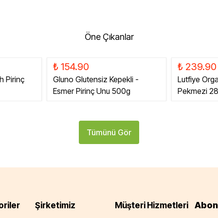
Öne Çıkanlar
₺ 154.90
₺ 239.90
h Pirinç
Gluno Glutensiz Kepekli -
Lutfiye Org
Esmer Pirinç Unu 500g
Pekmezi 2
Tümünü Gör
Abon
riler
Şirketimiz
Müşteri Hizmetleri