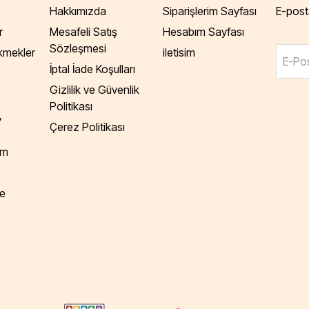
Hakkımızda
Siparişlerim Sayfası
E-posta
r
Mesafeli Satış
Hesabım Sayfası
Sözleşmesi
Ekmekler
iletisim
E-Pos
İptal İade Koşulları
Gizlilik ve Güvenlik
Politikası
,
Çerez Politikası
am
e