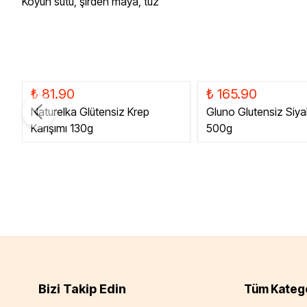
Koyun sütü, şirden maya, tuz
₺ 81.90
₺ 165.90
Naturelka Glütensiz Krep
Gluno Glutensiz Siya
Karışımı 130g
500g
Bizi Takip Edin
Tüm Katego