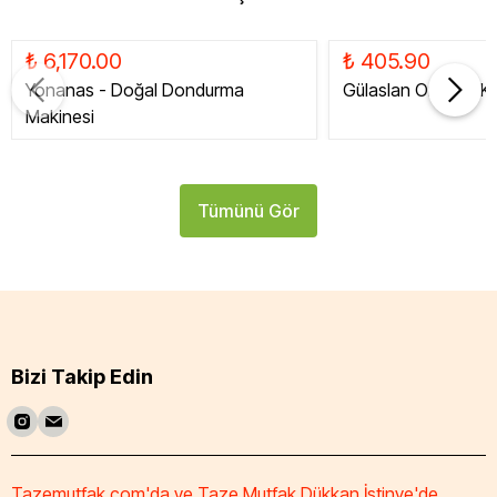
₺ 6,170.00
₺ 405.90
Yonanas - Doğal Dondurma
Gülaslan Organik Ku
Makinesi
Tümünü Gör
Bizi Takip Edin
Tazemutfak.com'da ve Taze Mutfak Dükkan İstinye'de