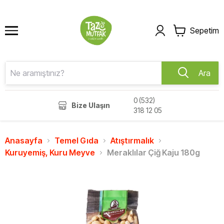
Sepetim
Ara
0 (532)
Bize Ulaşın
318 12 05
Anasayfa
Temel Gıda
Atıştırmalık
Kuruyemiş, Kuru Meyve
Meraklılar Çiğ Kaju 180g