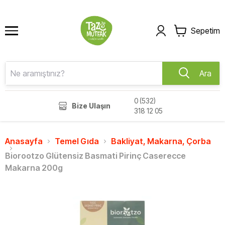
Sepetim
Ara
0 (532)
Bize Ulaşın
318 12 05
Anasayfa
Temel Gıda
Bakliyat, Makarna, Çorba
Biorootzo Glütensiz Basmati Pirinç Caserecce
Makarna 200g