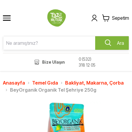
Sepetim
Ara
0 (532)
Bize Ulaşın
318 12 05
Anasayfa
Temel Gıda
Bakliyat, Makarna, Çorba
BeyOrganik Organik Tel Şehriye 250g