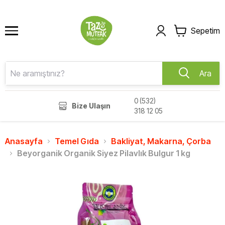
Sepetim
Ara
0 (532)
Bize Ulaşın
318 12 05
Anasayfa
Temel Gıda
Bakliyat, Makarna, Çorba
Beyorganik Organik Siyez Pilavlık Bulgur 1 kg