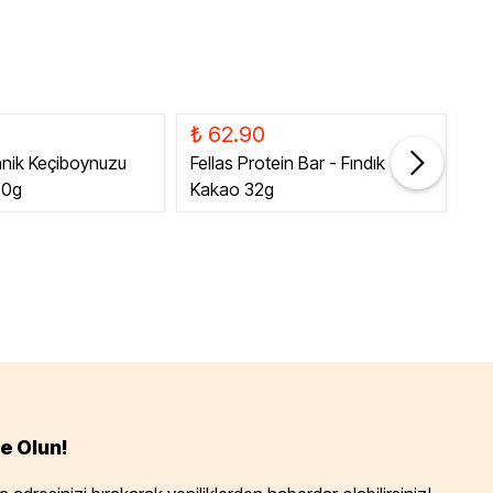
₺ 62.90
₺
anik Keçiboynuzu
Fellas Protein Bar - Fındık
Fe
80g
Kakao 32g
Ka
e Olun!