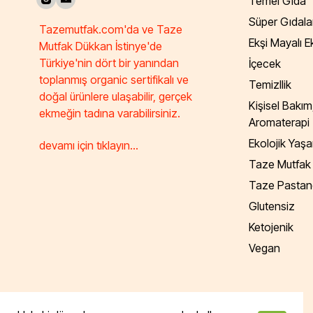
Temel Gıda
Süper Gıdala
Tazemutfak.com'da ve Taze
Ekşi Mayalı 
Mutfak Dükkan İstinye'de
Türkiye'nin dört bir yanından
İçecek
toplanmış organic sertifikalı ve
Temizllik
doğal ürünlere ulaşabilir, gerçek
Kişisel Bakım
ekmeğin tadına varabilirsiniz.
Aromaterapi
Ekolojik Yaş
devamı için tıklayın...
Taze Mutfak
Taze Pastan
Glutensiz
Ketojenik
Vegan
Tüm hakları saklıdır. Powered by Taze Mutfak