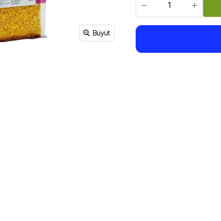
Sirke, Salça, Sos,
Bakliyat, Makarna, Çorba
Et Ürünleri
Büyüt