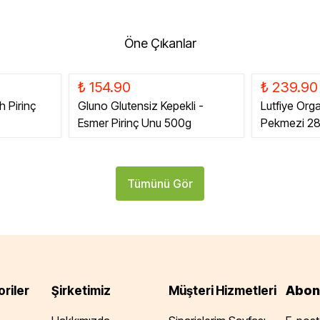
Öne Çıkanlar
₺ 154.90
₺ 239.90
h Pirinç
Gluno Glutensiz Kepekli -
Lutfiye Org
Esmer Pirinç Unu 500g
Pekmezi 2
Tümünü Gör
Abon
riler
Şirketimiz
Müşteri Hizmetleri