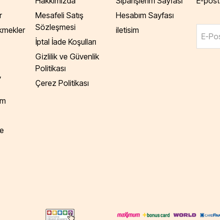
Hakkımızda
Siparişlerim Sayfası
E-posta
r
Mesafeli Satış
Hesabım Sayfası
Sözleşmesi
Ekmekler
iletisim
E-Pos
İptal İade Koşulları
Gizlilik ve Güvenlik
Politikası
,
Çerez Politikası
am
e