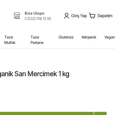
Bize Ulaşın
Giriş Yap
Sepetim
0 (532) 318 12 05
Taze
Taze
Glutensiz
Ketojenik
Vegan
Mutfak
Pastane
Zeytinyağı, Yağlar
Kombucha
Sabunlar
Bebek, Çocuk
Ekolojik
Kurutulmuş Gıda, Baharat
Fermente İçecekler
Diğer Ürünler
Yağlar
Krem
Bebek Bezleri
anik Sarı Mercimek 1 kg
Diğer
Şampuan
Deterjan
Vücut Bakım
Sabun