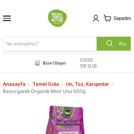
Sepetim
Ara
0 (532)
Bize Ulaşın
318 12 05
Anasayfa
Temel Gıda
Un, Toz, Karışımlar
Beyorganik Organik Mısır Unu 500g