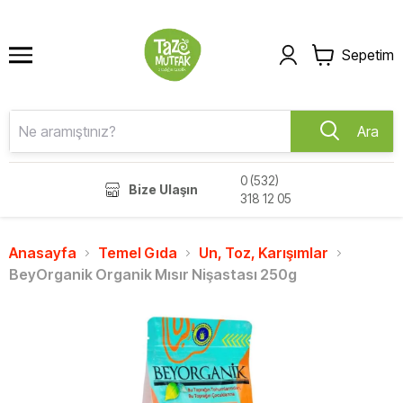
Sepetim
Ara
0 (532)
Bize Ulaşın
318 12 05
Anasayfa
Temel Gıda
Un, Toz, Karışımlar
BeyOrganik Organik Mısır Nişastası 250g