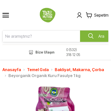
Sepetim
Ara
0 (532)
Bize Ulaşın
318 12 05
Anasayfa
Temel Gıda
Bakliyat, Makarna, Çorba
Beyorganik Organik Kuru Fasulye 1 kg