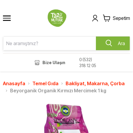
Sepetim
Ara
0 (532)
Bize Ulaşın
318 12 05
Anasayfa
Temel Gıda
Bakliyat, Makarna, Çorba
Beyorganik Organik Kırmızı Mercimek 1 kg