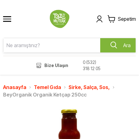
Sepetim
Ara
0 (532)
Bize Ulaşın
318 12 05
Anasayfa
Temel Gıda
Sirke, Salça, Sos,
BeyOrganik Organik Ketçap 250cc