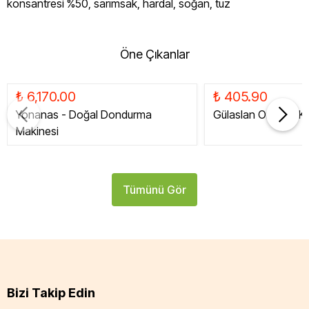
konsantresi %50, sarımsak, hardal, soğan, tuz
Öne Çıkanlar
₺ 6,170.00
₺ 405.90
Yonanas - Doğal Dondurma
Gülaslan Organik Ku
Makinesi
Tümünü Gör
Bizi Takip Edin