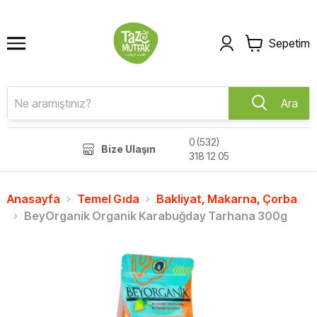
Sepetim
Ara
0 (532)
Bize Ulaşın
318 12 05
Anasayfa
Temel Gıda
Bakliyat, Makarna, Çorba
BeyOrganik Organik Karabuğday Tarhana 300g