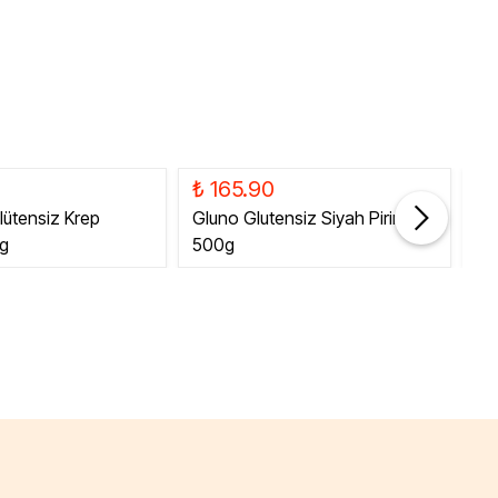
₺ 165.90
₺ 
lütensiz Krep
Gluno Glutensiz Siyah Pirinç
Gl
0g
500g
Es