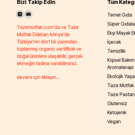
Bizi Takip Edin
Tüm Katego
Temel Gıda
Süper Gıdala
Tazemutfak.com'da ve Taze
Ekşi Mayalı 
Mutfak Dükkan İstinye'de
Türkiye'nin dört bir yanından
İçecek
toplanmış organic sertifikalı ve
Temizllik
doğal ürünlere ulaşabilir, gerçek
Kişisel Bakım
ekmeğin tadına varabilirsiniz.
Aromaterapi
Ekolojik Yaş
devamı için tıklayın...
Taze Mutfak
Taze Pastan
Glutensiz
Ketojenik
Vegan