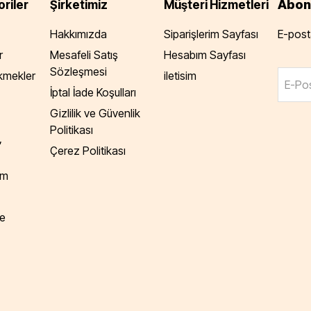
Abon
riler
Şirketimiz
Müşteri Hizmetleri
Hakkımızda
Siparişlerim Sayfası
E-posta
r
Mesafeli Satış
Hesabım Sayfası
Sözleşmesi
Ekmekler
iletisim
E-Pos
İptal İade Koşulları
Gizlilik ve Güvenlik
Politikası
,
Çerez Politikası
am
e