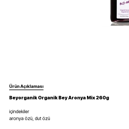
Takviye Gıdalar
Un, Toz, Karışımlar
Fırçalar Ve Diğer
Yüz
Gözler
Süt Ürünleri
Sebze, Meyve
Dudaklar
Tırnak Bakımı - Ojeler
Yedek Ürünler
Erkek Bakım
Ürün Açıklaması
Beyorganik Organik Bey Aronya Mix 260g
içindekiler
aronya özü, dut özü