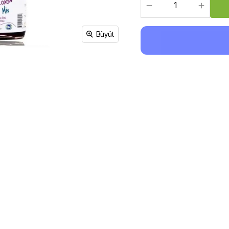
Sirke, Salça, Sos,
Bakliyat, Makarna, Çorba
Et Ürünleri
Büyüt