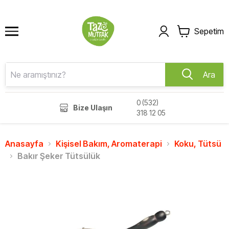
Sepetim
Ara
0 (532)
Bize Ulaşın
318 12 05
Anasayfa
Kişisel Bakım, Aromaterapi
Koku, Tütsü
Bakır Şeker Tütsülük