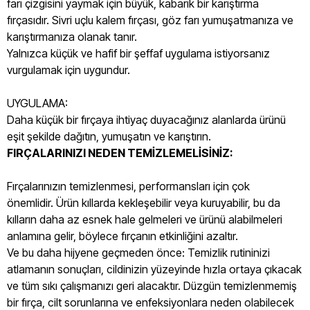
farı çizgisini yaymak için büyük, kabarık bir karıştırma
fırçasıdır. Sivri uçlu kalem fırçası, göz farı yumuşatmanıza ve
karıştırmanıza olanak tanır.
Yalnızca küçük ve hafif bir şeffaf uygulama istiyorsanız
vurgulamak için uygundur.
UYGULAMA:
Daha küçük bir fırçaya ihtiyaç duyacağınız alanlarda ürünü
eşit şekilde dağıtın, yumuşatın ve karıştırın.
FIRÇALARINIZI NEDEN TEMİZLEMELİSİNİZ:
Fırçalarınızın temizlenmesi, performansları için çok
önemlidir. Ürün kıllarda kekleşebilir veya kuruyabilir, bu da
kılların daha az esnek hale gelmeleri ve ürünü alabilmeleri
anlamına gelir, böylece fırçanın etkinliğini azaltır.
Ve bu daha hijyene geçmeden önce: Temizlik rutininizi
atlamanın sonuçları, cildinizin yüzeyinde hızla ortaya çıkacak
ve tüm sıkı çalışmanızı geri alacaktır. Düzgün temizlenmemiş
bir fırça, cilt sorunlarına ve enfeksiyonlara neden olabilecek