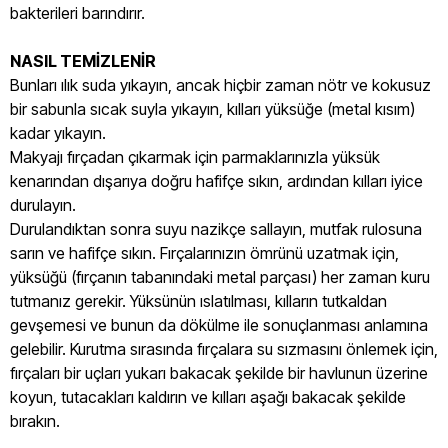
bakterileri barındırır.
NASIL TEMİZLENİR
Bunları ılık suda yıkayın, ancak hiçbir zaman nötr ve kokusuz
bir sabunla sıcak suyla yıkayın, kılları yüksüğe (metal kısım)
kadar yıkayın.
Makyajı fırçadan çıkarmak için parmaklarınızla yüksük
kenarından dışarıya doğru hafifçe sıkın, ardından kılları iyice
durulayın.
Durulandıktan sonra suyu nazikçe sallayın, mutfak rulosuna
sarın ve hafifçe sıkın. Fırçalarınızın ömrünü uzatmak için,
yüksüğü (fırçanın tabanındaki metal parçası) her zaman kuru
tutmanız gerekir. Yüksünün ıslatılması, kılların tutkaldan
gevşemesi ve bunun da dökülme ile sonuçlanması anlamına
gelebilir. Kurutma sırasında fırçalara su sızmasını önlemek için,
fırçaları bir uçları yukarı bakacak şekilde bir havlunun üzerine
koyun, tutacakları kaldırın ve kılları aşağı bakacak şekilde
bırakın.