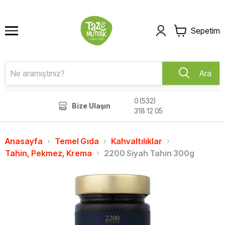
Sepetim
Ara
0 (532)
Bize Ulaşın
318 12 05
Anasayfa
Temel Gıda
Kahvaltılıklar
Tahin, Pekmez, Krema
2200 Siyah Tahin 300g